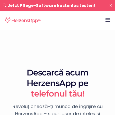
×
🔍
Jetzt Pflege-Software kostenlos testen!
HerzensApp
™
Descarcă acum
HerzensApp pe
t
e
l
e
f
o
n
u
l
t
ă
u
!
Revoluționează-ți munca de îngrijire cu
HerzensApp – sigur, ușor de înțeles și