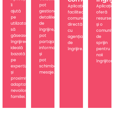
îi
pot
Aplicația
Aplicația
ajută
gestiona
facilitează
oferă
pe
detaliile
comunicarea
resurse
utilizatori
de
directă
și o
să
îngrijire,
cu
comunit
găsească
pot
agenția
de
îngrijirea
partaja
de
sprijin
ideală
informații
îngrijire.
pentru
bazată
și
noii
pe
pot
îngrijitori.
expertiză
schimba
și
mesaje.
proximitate,
adaptată
nevoilor
familiei.