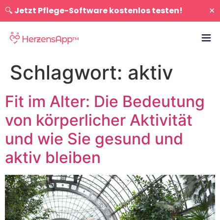
×
🔍
Jetzt Pflege-Software kostenlos testen!
HerzensApp
™
Schlagwort:
aktiv
Fit im Alter: Die Bedeutung
von körperlicher Aktivität
und wie Sie gesund und
aktiv bleiben