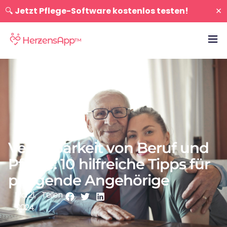
×
🔍
Jetzt Pflege-Software kostenlos testen!
HerzensApp
™
Vereinbarkeit von Beruf und
Pflege: 10 hilfreiche Tipps für
pflegende Angehörige
Mai 21,
Teilen
2024