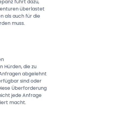
epanz führt dazu,
genturen überlastet
n als auch für die
erden muss.
en
n Hürden, die zu
 Anfragen abgelehnt
erfügbar sind oder
Diese Überforderung
nicht jede Anfrage
ziert macht.