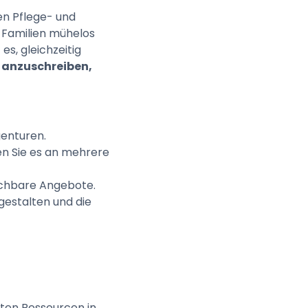
en Pflege- und
 Familien mühelos
es, gleichzeitig
 anzuschreiben,
genturen.
cken Sie es an mehrere
leichbare Angebote.
 gestalten und die
ten Ressourcen in