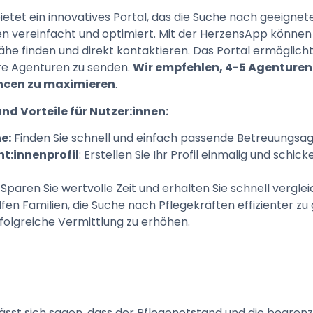
ietet ein innovatives Portal, das die Suche nach geeignet
 vereinfacht und optimiert. Mit der HerzensApp können
ähe finden und direkt kontaktieren. Das Portal ermöglicht 
e Agenturen zu senden.
Wir empfehlen, 4-5 Agenturen
ncen zu maximieren
.
d Vorteile für Nutzer:innen:
e:
Finden Sie schnell und einfach passende Betreuungsa
nt:innenprofil
: Erstellen Sie Ihr Profil einmalig und schi
: Sparen Sie wertvolle Zeit und erhalten Sie schnell verg
fen Familien, die Suche nach Pflegekräften effizienter zu
folgreiche Vermittlung zu erhöhen.
st sich sagen, dass der Pflegenotstand und die begrenz