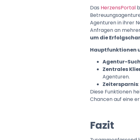
Das
HerzensPortal
b
Betreuungsagenturen
Agenturen in ihrer N
Anfragen an mehrer
um die Erfolgscha
Hauptfunktionen un
Agentur-Such
Zentrales Klie
Agenturen.
Zeitersparnis
Diese Funktionen hel
Chancen auf eine er
Fazit
Zusammenfassend läs