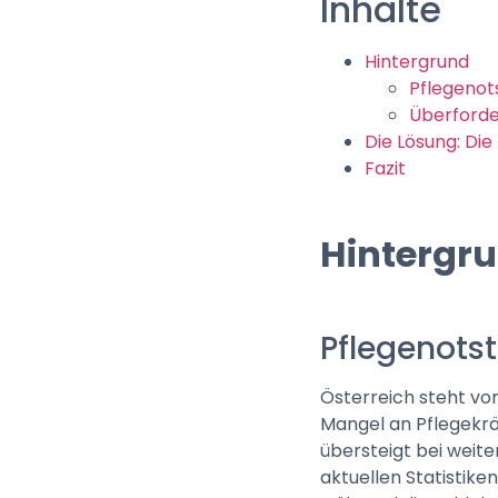
Inhalte
Hintergrund
Pflegenot
Überford
Die Lösung: Di
Fazit
Hintergr
Pflegenots
Österreich steht vo
Mangel an Pflegekräf
übersteigt bei weit
aktuellen Statistike