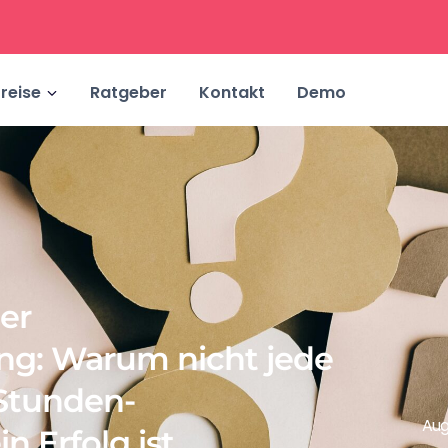
reise
Ratgeber
Kontakt
Demo
er
ng: Warum nicht jede
-Stunden-
Aug
n Erfolg ist