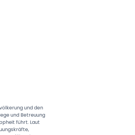
evölkerung und den
flege und Betreuung
pheit führt. Laut
uungskräfte,