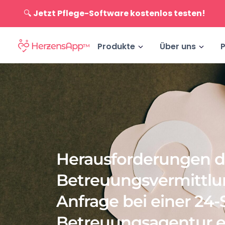
🔍
Jetzt Pflege-Software kostenlos testen!
HerzensApp
Produkte
Über uns
P
™
Herausforderungen d
Betreuungsvermittlu
Anfrage bei einer 24
Betreuungsagentur ei