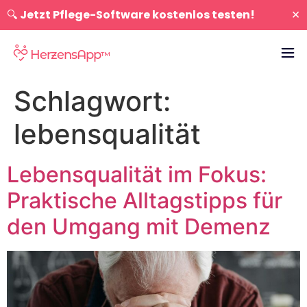
×
🔍
Jetzt Pflege-Software kostenlos testen!
HerzensApp
™
Schlagwort:
lebensqualität
Lebensqualität im Fokus:
Praktische Alltagstipps für
den Umgang mit Demenz